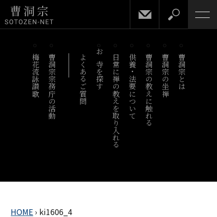
梅花流詠讃歌
曹洞宗宗務庁の活動
よくあるご質問
お寺を探す
日常に禅の教えを取り入れる
供養・法要について
曹洞宗の教えに触れる
曹洞宗の坐禅
曹洞宗とは
HOME
›
ki1606_4