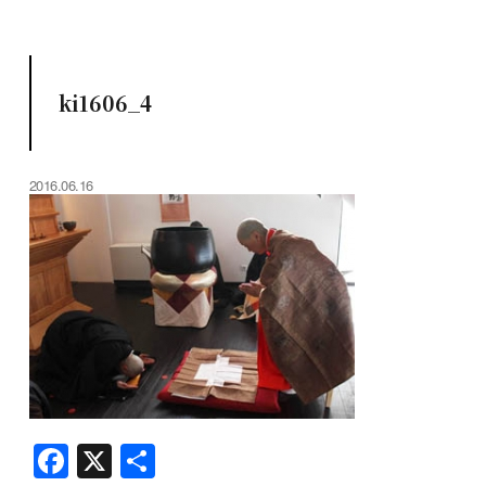
ki1606_4
2016.06.16
F
X
共