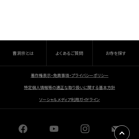
a
有
c
e
b
o
o
曹洞宗とは
よくあるご質問
お寺を探す
k
著作権表示・免責事項・プライバシーポリシー
特定個人情報等の適正な取り扱いに関する基本方針
ソーシャルメディア利用ガイドライン