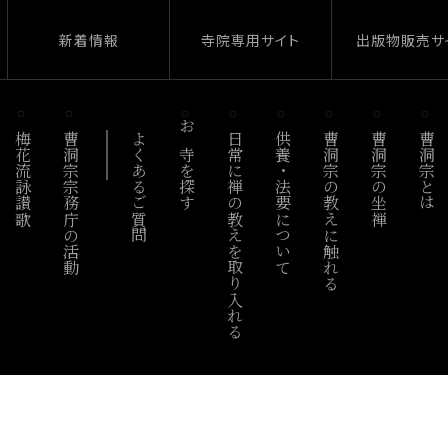
新着情報
寺院専用サイト
出版物販売サ
梅花流詠讃歌
曹洞宗宗務庁の活動
よくあるご質問
お寺を探す
日常に禅の教えを取り入れる
供養・法要について
曹洞宗の教えに触れる
曹洞宗の坐禅
曹洞宗とは