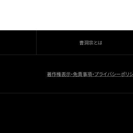
o
k
曹洞宗とは
著作権表示・免責事項・プライバシーポリ