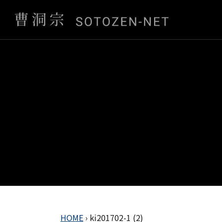
HOME
›
ki201702-1 (2)