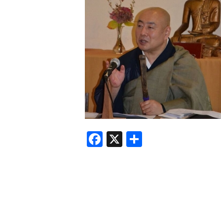
F
X
共
a
有
c
e
b
o