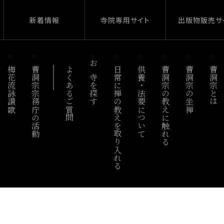
新着情報
寺院専用サイト
出版物販売サ
梅花流詠讃歌
曹洞宗宗務庁の活動
よくあるご質問
お寺を探す
日常に禅の教えを取り入れる
供養・法要について
曹洞宗の教えに触れる
曹洞宗の坐禅
曹洞宗とは