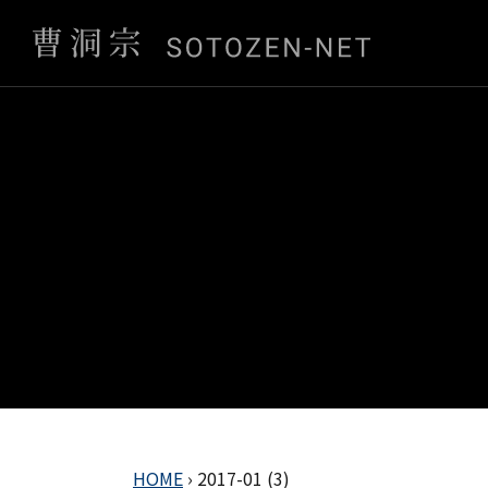
HOME
›
2017-01 (3)