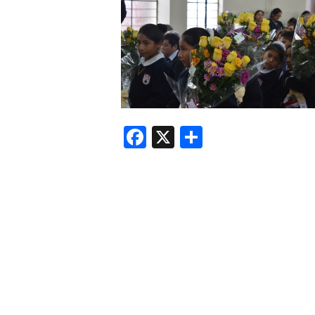
F
X
共
a
有
c
e
b
o
o
k