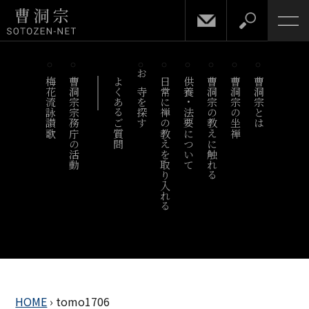
梅花流詠讃歌
曹洞宗宗務庁の活動
よくあるご質問
お寺を探す
日常に禅の教えを取り入れる
供養・法要について
曹洞宗の教えに触れる
曹洞宗の坐禅
曹洞宗とは
HOME
›
tomo1706