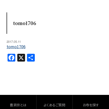
tomo1706
2017.05.11
tomo1706
F
X
共
a
有
c
e
b
o
o
曹洞宗とは
よくあるご質問
お寺を探す