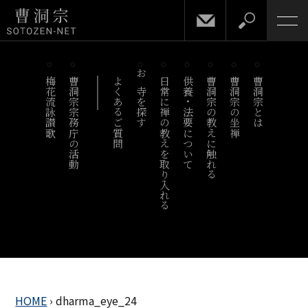
梅花流詠讃歌
曹洞宗宗務庁の活動
よくあるご質問
お寺を探す
日常に禅の教えを取り入れる
供養・法要について
曹洞宗の教えに触れる
曹洞宗の坐禅
曹洞宗とは
HOME
›
dharma_eye_24