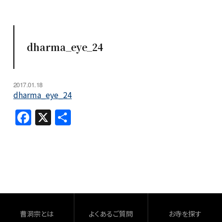
dharma_eye_24
2017.01.18
dharma_eye_24
F
X
共
a
有
c
e
b
o
o
曹洞宗とは
よくあるご質問
お寺を探す