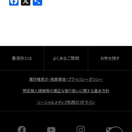
F
X
共
a
有
c
e
b
o
o
曹洞宗とは
よくあるご質問
お寺を探す
k
著作権表示・免責事項・プライバシーポリシー
特定個人情報等の適正な取り扱いに関する基本方針
ソーシャルメディア利用ガイドライン