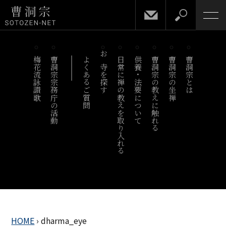
梅花流詠讃歌
曹洞宗宗務庁の活動
よくあるご質問
お寺を探す
日常に禅の教えを取り入れる
供養・法要について
曹洞宗の教えに触れる
曹洞宗の坐禅
曹洞宗とは
HOME
›
dharma_eye