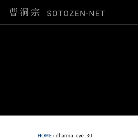
HOME
›
dharma_eye_30