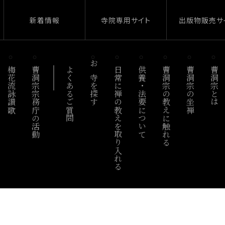
新着情報
寺院専用サイト
出版物販売サ
梅花流詠讃歌
曹洞宗宗務庁の活動
よくあるご質問
お寺を探す
日常に禅の教えを取り入れる
供養・法要について
曹洞宗の教えに触れる
曹洞宗の坐禅
曹洞宗とは