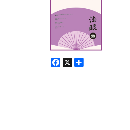
F
X
共
a
有
c
e
b
o
o
k