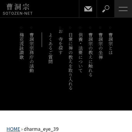
梅花流詠讃歌
曹洞宗宗務庁の活動
よくあるご質問
お寺を探す
日常に禅の教えを取り入れる
供養・法要について
曹洞宗の教えに触れる
曹洞宗の坐禅
曹洞宗とは
HOME
›
dharma_eye_39