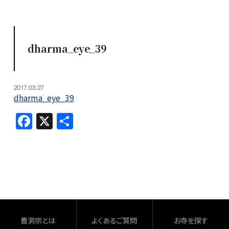
dharma_eye_39
2017.03.27
dharma_eye_39
F
X
共
a
有
c
e
b
o
o
曹洞宗とは
よくあるご質問
お寺を探す