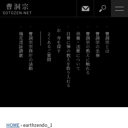
梅花流詠讃歌
曹洞宗宗務庁の活動
よくあるご質問
お寺を探す
日常に禅の教えを取り入れる
供養・法要について
曹洞宗の教えに触れる
曹洞宗の坐禅
曹洞宗とは
HOME
›
earthzendo_1