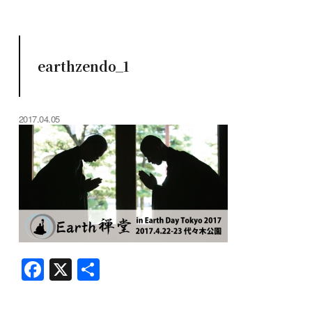
earthzendo_1
2017.04.05
F
X
共
a
有