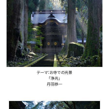
テーマ：お寺での光景
「浄光」
丹羽恭一