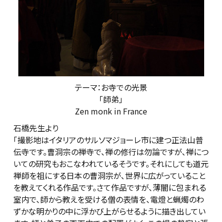
テーマ：お寺での光景
「師弟」
Zen monk in France
石橋先生より
「撮影地はイタリアのサルソマジョーレ市に建つ正法山普
伝寺です。曹洞宗の禅寺で、禅の修行は勿論ですが、禅につ
いての研究もおこなわれているそうです。それにしても道元
禅師を祖にする日本の曹洞宗が、世界に広がっていること
を教えてくれる作品です。さて作品ですが、薄闇に包まれる
室内で、師から教えを受ける僧の表情を、電燈と蝋燭のわ
ずかな明かりの中に浮かび上がらせるように描き出してい