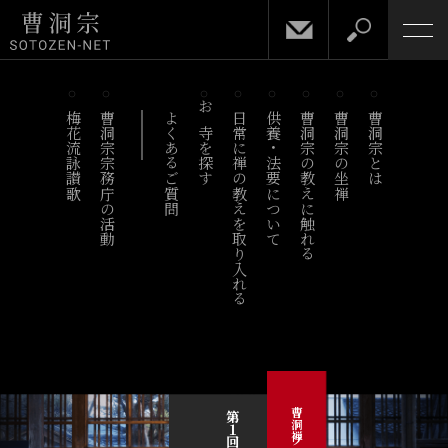
梅花流詠讃歌
曹洞宗宗務庁の活動
よくあるご質問
お寺を探す
日常に禅の教えを取り入れる
供養・法要について
曹洞宗の教えに触れる
曹洞宗の坐禅
曹洞宗とは