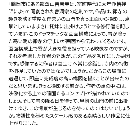
「鶴岡市にある龍澤山善宝寺は、室町時代に太年浄椿禅
師によって開創された曹洞宗の名刹です。作品は、禅寺の
趣きを映す重厚な佇まいの山門を真っ正面から撮影し、点
景としていままさに托鉢に出掛けようとする修行僧を配し
ています。このドラマチックな画面構成によって、雪が降っ
た寒い朝の禅寺の佇まいが画面から伝わってくるのです。
画面構成上で雪が大きな役を担っている映像なのですが、
それを考慮した作者の発想が、この作品を秀作にした要因
です。想像するに作者は善宝寺へ常に参詣し、寺内の特徴
を把握していたのではないでしょうか。だからこの場面に
遭遇して、即座に完成度の高い構図を描くことが出来たの
だと思います。きっと撮影する前から、作者の頭の中には、
映像化する上での確固たるコンセプトが描かれていたので
しょう。そして雪の降る日を待って、早朝の山門の前に出掛
けてゆき、この情景が生じるのを待ったのではないでしょう
か。物語性を秘めたスケール感のある素晴らしい作品に仕
上がりました。」