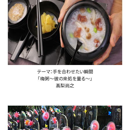
テーマ：手を合わせたい瞬間
「梅粥～彼の来処を量る～」
髙梨尚之