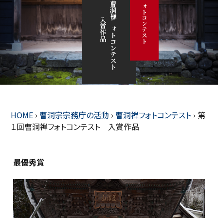
曹洞禅フォトコンテスト
第
１
回
曹
洞
禅
フ
ォ
ト
コ
ン
テ
ス
ト
賞
作
入
品
HOME
›
曹洞宗宗務庁の活動
›
曹洞禅フォトコンテスト
›
第
１回曹洞禅フォトコンテスト 入賞作品
最優秀賞