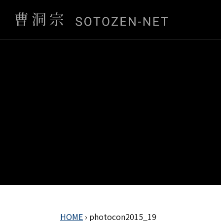
HOME
›
photocon2015_19