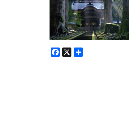
F
X
共
a
有
c
e
b
o
o
k