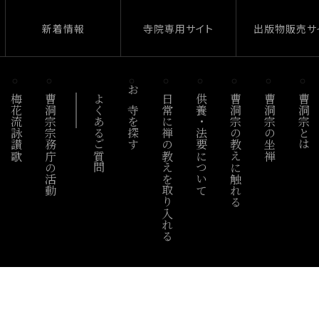
新着情報
寺院専用サイト
出版物販売サ
梅花流詠讃歌
曹洞宗宗務庁の活動
よくあるご質問
お寺を探す
日常に禅の教えを取り入れる
供養・法要について
曹洞宗の教えに触れる
曹洞宗の坐禅
曹洞宗とは