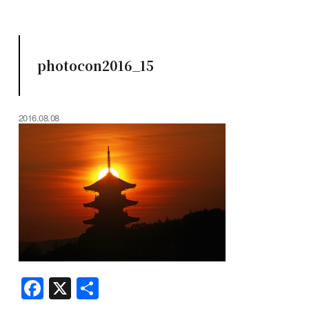
photocon2016_15
2016.08.08
F
X
共