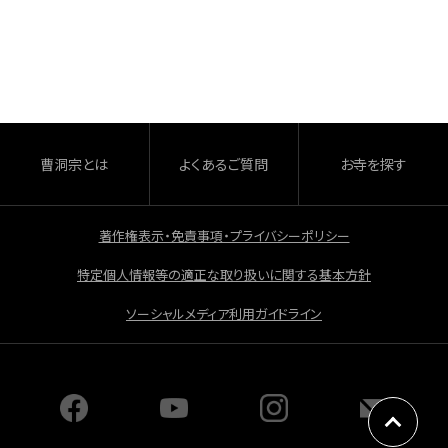
a
有
c
e
b
o
o
曹洞宗とは
よくあるご質問
お寺を探す
k
著作権表示・免責事項・プライバシーポリシー
特定個人情報等の適正な取り扱いに関する基本方針
ソーシャルメディア利用ガイドライン