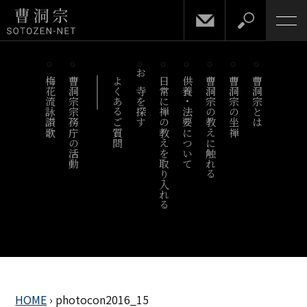
梅花流詠讃歌
曹洞宗宗務庁の活動
よくあるご質問
お寺を探す
日常に禅の教えを取り入れる
供養・法要について
曹洞宗の教えに触れる
曹洞宗の坐禅
曹洞宗とは
HOME
›
photocon2016_15