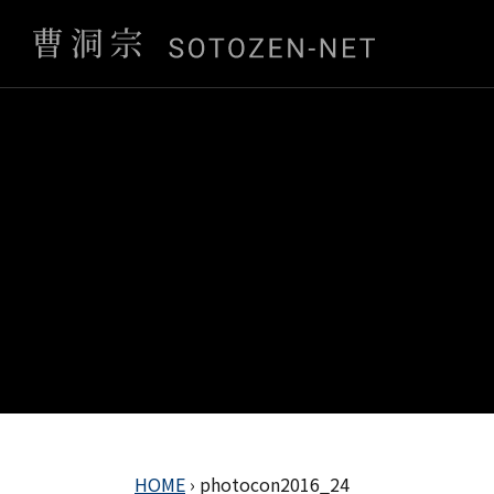
HOME
›
photocon2016_24