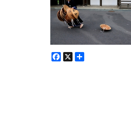
F
X
共
a
有
c
e
b
o
o
k