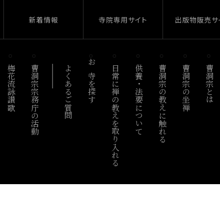
新着情報
寺院専用サイト
出版物販売サ
梅花流詠讃歌
曹洞宗宗務庁の活動
よくあるご質問
お寺を探す
日常に禅の教えを取り入れる
供養・法要について
曹洞宗の教えに触れる
曹洞宗の坐禅
曹洞宗とは