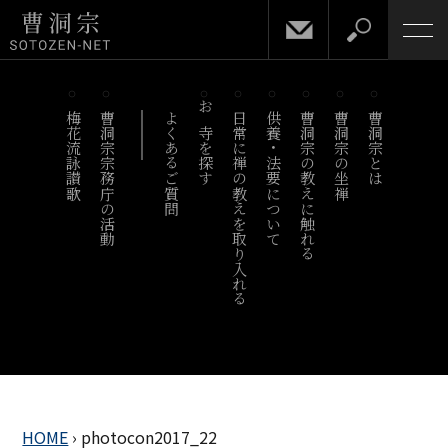
梅花流詠讃歌
曹洞宗宗務庁の活動
よくあるご質問
お寺を探す
日常に禅の教えを取り入れる
供養・法要について
曹洞宗の教えに触れる
曹洞宗の坐禅
曹洞宗とは
HOME
›
photocon2017_22