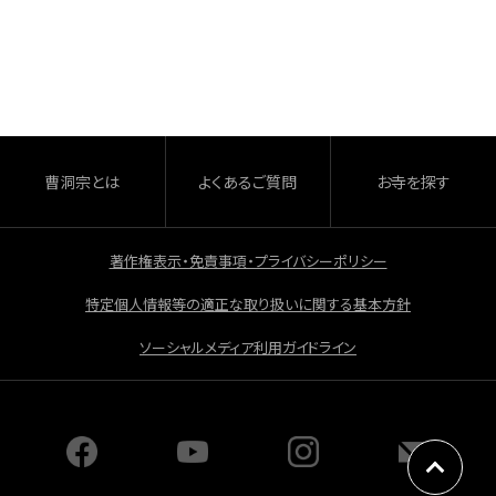
a
有
c
e
b
o
o
曹洞宗とは
よくあるご質問
お寺を探す
k
著作権表示・免責事項・プライバシーポリシー
特定個人情報等の適正な取り扱いに関する基本方針
ソーシャルメディア利用ガイドライン