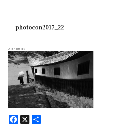
photocon2017_22
2017.08.08
F
X
共