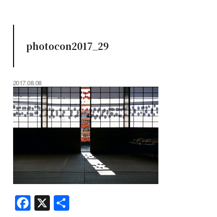
photocon2017_29
2017.08.08
F
X
共