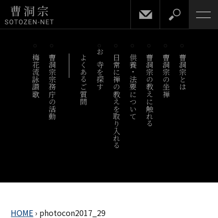
梅花流詠讃歌
曹洞宗宗務庁の活動
よくあるご質問
お寺を探す
日常に禅の教えを取り入れる
供養・法要について
曹洞宗の教えに触れる
曹洞宗の坐禅
曹洞宗とは
HOME
›
photocon2017_29