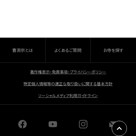
a
有
c
e
b
o
o
曹洞宗とは
よくあるご質問
お寺を探す
k
著作権表示・免責事項・プライバシーポリシー
特定個人情報等の適正な取り扱いに関する基本方針
ソーシャルメディア利用ガイドライン