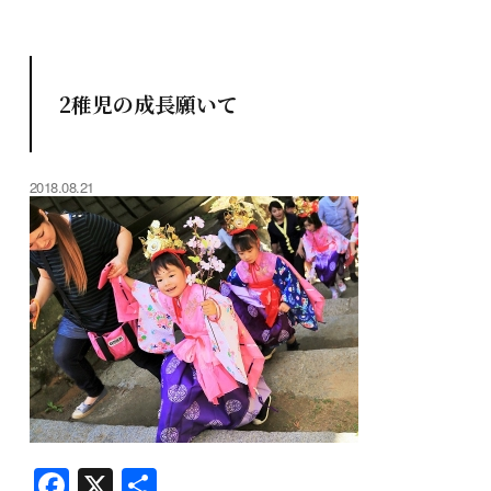
2稚児の成長願いて
2018.08.21
F
X
共