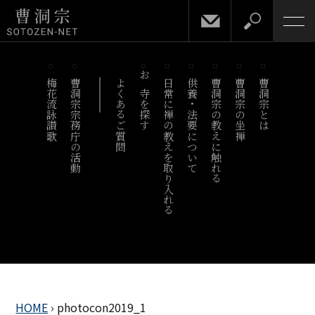
梅花流詠讃歌
曹洞宗宗務庁の活動
よくあるご質問
お寺を探す
日常に禅の教えを取り入れる
供養・法要について
曹洞宗の教えに触れる
曹洞宗の坐禅
曹洞宗とは
HOME
›
photocon2019_1