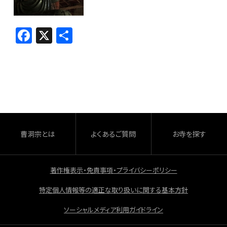
F
X
共
a
有
c
e
b
o
o
曹洞宗とは
よくあるご質問
お寺を探す
k
著作権表示・免責事項・プライバシーポリシー
特定個人情報等の適正な取り扱いに関する基本方針
ソーシャルメディア利用ガイドライン