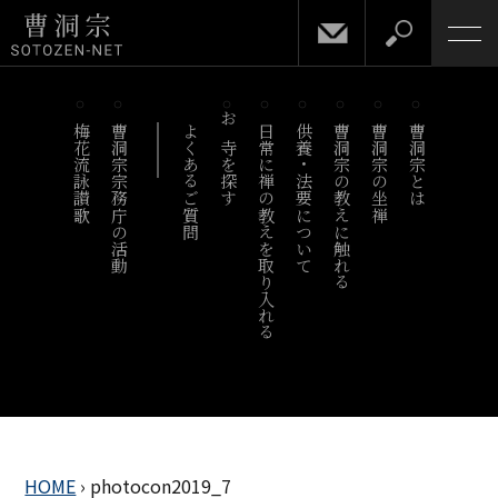
梅花流詠讃歌
曹洞宗宗務庁の活動
よくあるご質問
お寺を探す
日常に禅の教えを取り入れる
供養・法要について
曹洞宗の教えに触れる
曹洞宗の坐禅
曹洞宗とは
HOME
›
photocon2019_7