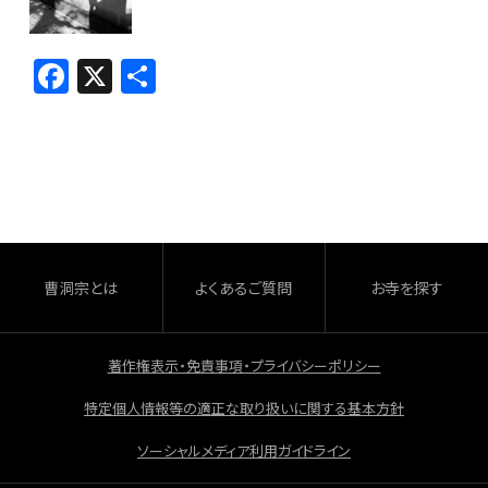
F
X
共
a
有
c
e
b
o
o
曹洞宗とは
よくあるご質問
お寺を探す
k
著作権表示・免責事項・プライバシーポリシー
特定個人情報等の適正な取り扱いに関する基本方針
ソーシャルメディア利用ガイドライン