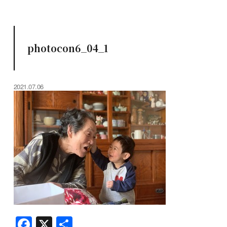
photocon6_04_1
2021.07.06
F
X
共