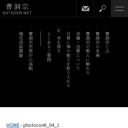
梅花流詠讃歌
曹洞宗宗務庁の活動
よくあるご質問
お寺を探す
日常に禅の教えを取り入れる
供養・法要について
曹洞宗の教えに触れる
曹洞宗の坐禅
曹洞宗とは
HOME
›
photocon6_04_1