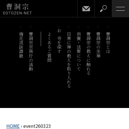
梅花流詠讃歌
曹洞宗宗務庁の活動
よくあるご質問
お寺を探す
日常に禅の教えを取り入れる
供養・法要について
曹洞宗の教えに触れる
曹洞宗の坐禅
曹洞宗とは
HOME
›
event260323