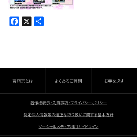
F
X
共
a
有
c
e
b
o
o
曹洞宗とは
よくあるご質問
お寺を探す
k
著作権表示・免責事項・プライバシーポリシー
特定個人情報等の適正な取り扱いに関する基本方針
ソーシャルメディア利用ガイドライン