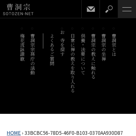
梅花流詠讃歌
曹洞宗宗務庁の活動
よくあるご質問
お寺を探す
日常に禅の教えを取り入れる
供養・法要について
曹洞宗の教えに触れる
曹洞宗の坐禅
曹洞宗とは
HOME
›
33BCBC56-78D5-46F0-B103-0370AA930D87