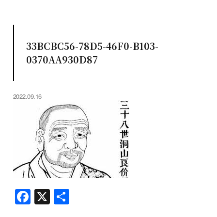
33BCBC56-78D5-46F0-B103-
0370AA930D87
2022.09.16
F
X
共
a
有