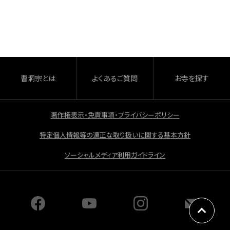
c
e
b
o
o
曹洞宗とは
よくあるご質問
お寺を探す
k
著作権表示・免責事項・プライバシーポリシー
特定個人情報等の適正な取り扱いに関する基本方針
ソーシャルメディア利用ガイドライン