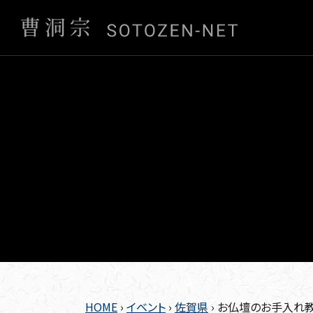
HOME
›
イベント
›
佐賀県
›
お仏壇のお手入れ教