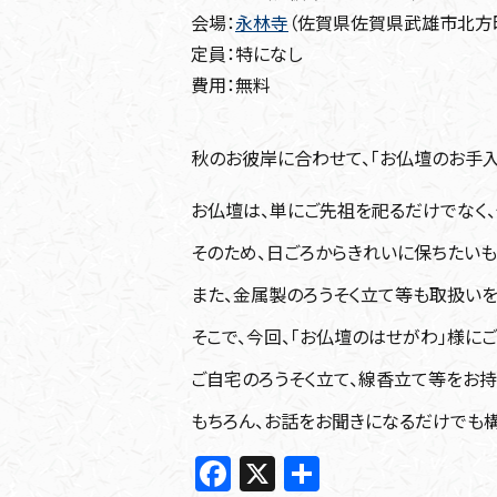
会場：
永林寺
（佐賀県佐賀県武雄市北方町
定員：特になし
費用：無料
秋のお彼岸に合わせて、「お仏壇のお手入
お仏壇は、単にご先祖を祀るだけでなく
そのため、日ごろからきれいに保ちたい
また、金属製のろうそく立て等も取扱いを
そこで、今回、「お仏壇のはせがわ」様に
ご自宅のろうそく立て、線香立て等をお持
もちろん、お話をお聞きになるだけでも構
F
X
共