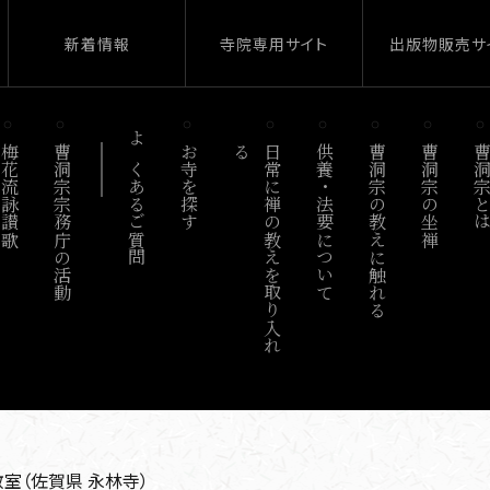
新着情報
寺院専用サイト
出版物販売サ
梅花流詠讃歌
曹洞宗宗務庁の活動
よくあるご質問
お寺を探す
る
日
常
に
禅
の
教
え
を
取
り
入
れ
供養・法要について
曹洞宗の教えに触れる
曹洞宗の坐禅
曹洞宗と
室（佐賀県 永林寺）