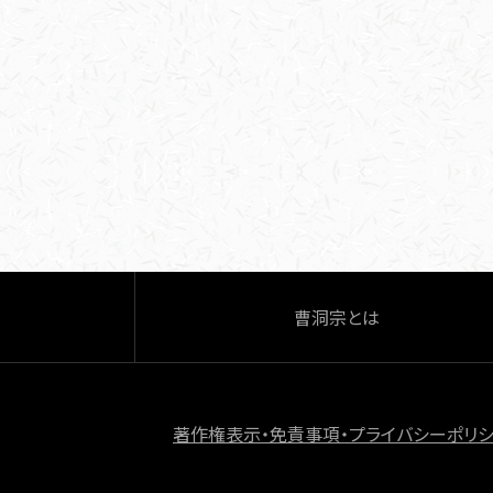
a
有
c
e
b
o
o
k
曹洞宗とは
著作権表示・免責事項・プライバシーポリ