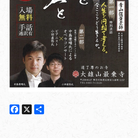
F
X
共
a
有
c