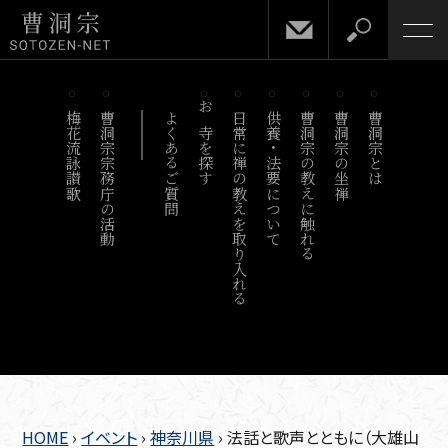
梅花流詠讃歌
曹洞宗宗務庁の活動
よくあるご質問
お寺を探す
日常に禅の教えを取り入れる
供養・法要について
曹洞宗の教えに触れる
曹洞宗の坐禅
曹洞宗とは
HOME
›
イベント
›
神奈川県
›
法話と歌声とともに（大雄山