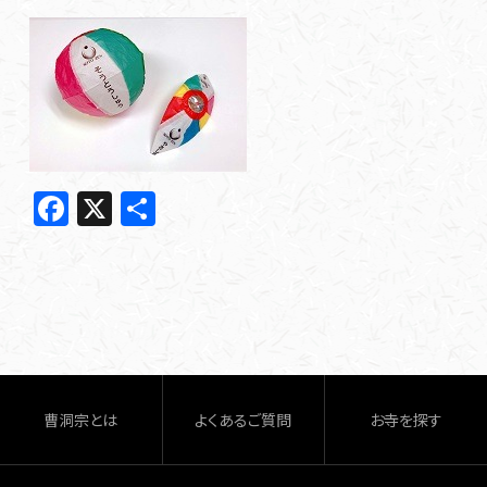
F
X
共
a
有
c
e
b
o
o
曹洞宗とは
よくあるご質問
お寺を探す
k