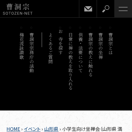
梅花流詠讃歌
曹洞宗宗務庁の活動
よくあるご質問
お寺を探す
日常に禅の教えを取り入れる
供養・法要について
曹洞宗の教えに触れる
曹洞宗の坐禅
曹洞宗とは
HOME
›
イベント
›
山形県
›
小学生向け坐禅会（山形県 満