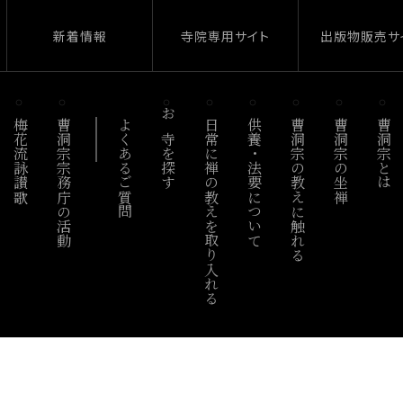
新着情報
寺院専用サイト
出版物販売サ
梅花流詠讃歌
曹洞宗宗務庁の活動
よくあるご質問
お寺を探す
日常に禅の教えを取り入れる
供養・法要について
曹洞宗の教えに触れる
曹洞宗の坐禅
曹洞宗とは