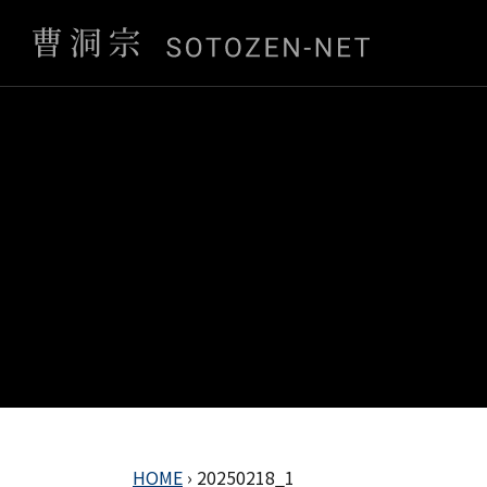
HOME
›
20250218_1