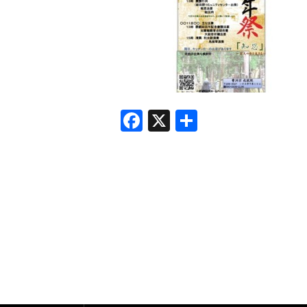
F
X
共
a
有
c
e
b
o
o
k