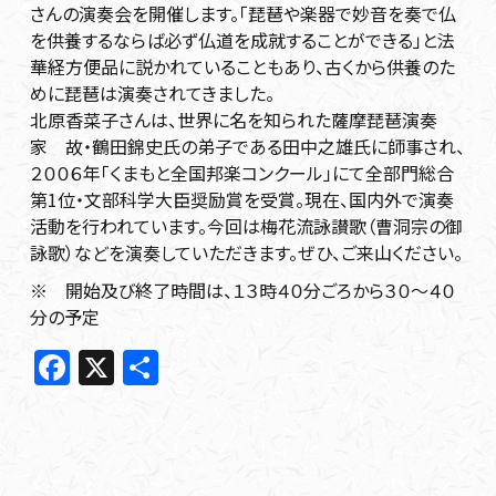
さんの演奏会を開催します。「琵琶や楽器で妙音を奏で仏
を供養するならば必ず仏道を成就することができる」と法
華経方便品に説かれていることもあり、古くから供養のた
めに琵琶は演奏されてきました。
北原香菜子さんは、世界に名を知られた薩摩琵琶演奏
家 故・鶴田錦史氏の弟子である田中之雄氏に師事され、
２００６年「くまもと全国邦楽コンクール」にて全部門総合
第1位・文部科学大臣奨励賞を受賞。現在、国内外で演奏
活動を行われています。今回は梅花流詠讃歌（曹洞宗の御
詠歌）などを演奏していただきます。ぜひ、ご来山ください。
※ 開始及び終了時間は、１３時４０分ごろから３０～４０
分の予定
F
X
共
a
有
c
e