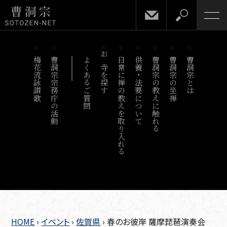
梅花流詠讃歌
曹洞宗宗務庁の活動
よくあるご質問
お寺を探す
日常に禅の教えを取り入れる
供養・法要について
曹洞宗の教えに触れる
曹洞宗の坐禅
曹洞宗とは
HOME
›
イベント
›
佐賀県
›
春のお彼岸 薩摩琵琶演奏会