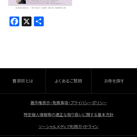
F
X
共
a
有
c
e
b
o
o
曹洞宗とは
よくあるご質問
お寺を探す
k
著作権表示・免責事項・プライバシーポリシー
特定個人情報等の適正な取り扱いに関する基本方針
ソーシャルメディア利用ガイドライン