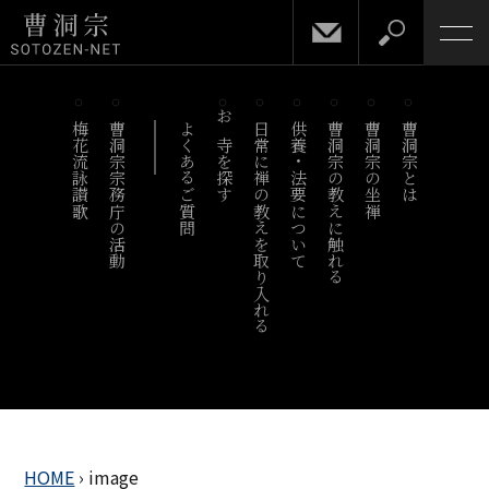
梅花流詠讃歌
曹洞宗宗務庁の活動
よくあるご質問
お寺を探す
日常に禅の教えを取り入れる
供養・法要について
曹洞宗の教えに触れる
曹洞宗の坐禅
曹洞宗とは
HOME
›
image