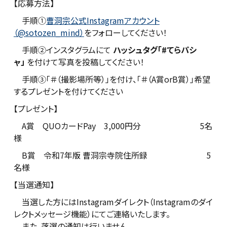
【応募方法】
手順①
曹洞宗公式Instagramアカウント
（@sotozen_mind）
をフォローしてください！
手順②インスタグラムにて
ハッシュタグ「#てらパシ
ャ」
を付けて写真を投稿してください！
手順③「＃（撮影場所等）」を付け、「＃（A賞orB賞）」希望
するプレゼントを付けてください
【プレゼント】
A賞 QUOカードPay 3,000円分 5名
様
B賞 令和7年版 曹洞宗寺院住所録 5
名様
【当選通知】
当選した方にはInstagramダイレクト（Instagramのダイ
レクトメッセージ機能）にてご連絡いたします。
また、落選の通知は行いません。