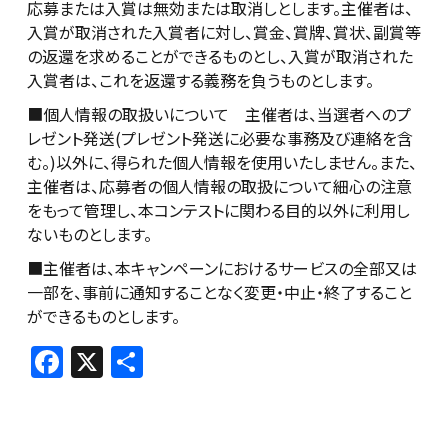
応募または入賞は無効または取消しとします。主催者は、
入賞が取消された入賞者に対し、賞金、賞牌、賞状、副賞等
の返還を求めることができるものとし、入賞が取消された
入賞者は、これを返還する義務を負うものとします。
■個人情報の取扱いについて 主催者は、当選者へのプ
レゼント発送(プレゼント発送に必要な事務及び連絡を含
む。)以外に、得られた個人情報を使用いたしません。また、
主催者は、応募者の個人情報の取扱について細心の注意
をもって管理し、本コンテストに関わる目的以外に利用し
ないものとします。
■主催者は、本キャンペーンにおけるサービスの全部又は
一部を、事前に通知することなく変更・中止・終了すること
ができるものとします。
F
X
共
a
有
c