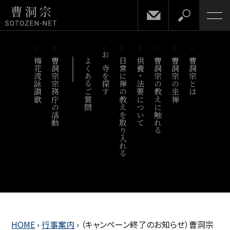
梅花流詠讃歌
曹洞宗宗務庁の活動
よくあるご質問
お寺を探す
日常に禅の教えを取り入れる
供養・法要について
曹洞宗の教えに触れる
曹洞宗の坐禅
曹洞宗とは
HOME
›
行事案内
›
（キャンペーン終了のお知らせ）曹洞宗