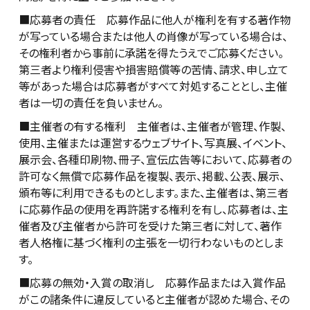
■応募者の責任 応募作品に他人が権利を有する著作物
が写っている場合または他人の肖像が写っている場合は、
その権利者から事前に承諾を得たうえでご応募ください。
第三者より権利侵害や損害賠償等の苦情、請求、申し立て
等があった場合は応募者がすべて対処することとし、主催
者は一切の責任を負いません。
■主催者の有する権利 主催者は、主催者が管理、作製、
使用、主催または運営するウェブサイト、写真展、イベント、
展示会、各種印刷物、冊子、宣伝広告等において、応募者の
許可なく無償で応募作品を複製、表示、掲載、公表、展示、
頒布等に利用できるものとします。また、主催者は、第三者
に応募作品の使用を再許諾する権利を有し、応募者は、主
催者及び主催者から許可を受けた第三者に対して、著作
者人格権に基づく権利の主張を一切行わないものとしま
す。
■応募の無効・入賞の取消し 応募作品または入賞作品
がこの諸条件に違反していると主催者が認めた場合、その