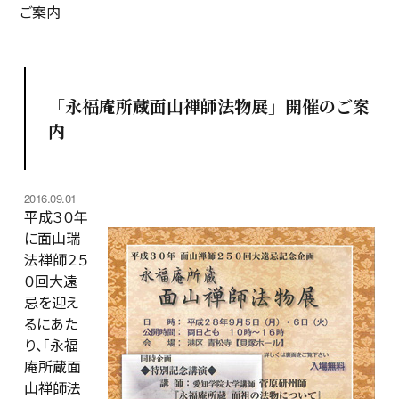
ご案内
「永福庵所蔵面山禅師法物展」開催のご案
内
2016.09.01
平成３０年
に面山瑞
法禅師２５
０回大遠
忌を迎え
るにあた
り、「永福
庵所蔵面
山禅師法