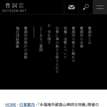
梅花流詠讃歌
曹洞宗宗務庁の活動
よくあるご質問
お寺を探す
日常に禅の教えを取り入れる
供養・法要について
曹洞宗の教えに触れる
曹洞宗の坐禅
曹洞宗とは
HOME
›
行事案内
›
「永福庵所蔵面山禅師法物展」開催の