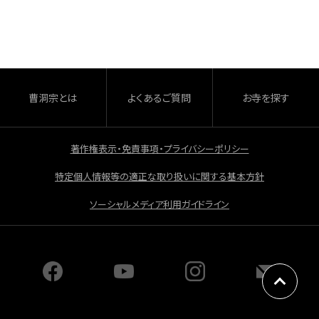
c
e
b
o
o
曹洞宗とは
よくあるご質問
お寺を探す
k
著作権表示・免責事項・プライバシーポリシー
特定個人情報等の適正な取り扱いに関する基本方針
ソーシャルメディア利用ガイドライン