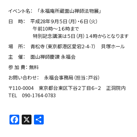
イベント名： 「永福庵所蔵面山禅師法物展」
日 時： 平成28年９月５日（月）・６日（火）
午前10時～１６時まで
特別記念講演は５日（月）１４時からとなります
場 所： 青松寺（東京都港区愛宕2-4-7） 貝塚ホール
主 催： 面山禅師慶讃 永福会
参 加 費： 無料
お問い合わせ： 永福会事務局（担当：戸谷）
〒110-0004 東京都台東区下谷２丁目６−２ 正洞院内
TEL 090-1764-0783
F
X
共
a
有