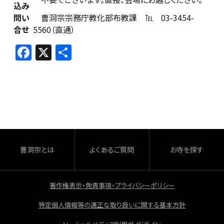
込み
問い
曹洞宗宗務庁教化部布教課 ℡ 03-3454-
合せ
5560（直通）
F
X
共
a
有
c
e
b
o
o
曹洞宗とは
よくあるご質問
お寺を探す
k
著作権表示・免責事項・プライバシーポリシー
特定個人情報等の適正な取り扱いに関する基本方針