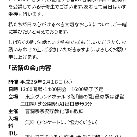
を受講している研修生でございます。あわせて当日はいす
坐禅も行います。
私たちが日々心がけるべき大切なおしえについて、ご一緒
に学びたいと考えております。
しばらくの間、法話といす坐禅でお過ごしいただきたく、お
誘いあわせの上、ご参加いただきますよう、よろしくお願い
申し上げます。
「法話の会」内容
開催
平成２９年２月１６日（木）
日時
13:00開場・14:00開会 16:00終了予定
会場
東京グランドホテル ３階「蘭の間」最寄駅は都営
三田線「芝公園駅」A1出口徒歩3分
主催
曹洞宗宗務庁教化部布教課
入場
無料 （アンケートにご協力ください）
料
申し
不要でございます。直接、会場にお越しください。