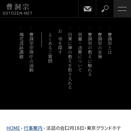
梅花流詠讃歌
曹洞宗宗務庁の活動
よくあるご質問
お寺を探す
日常に禅の教えを取り入れる
供養・法要について
曹洞宗の教えに触れる
曹洞宗の坐禅
曹洞宗とは
HOME
›
行事案内
›
法話の会【2月16日・東京グランドホテ