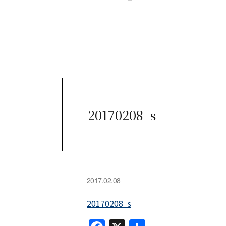
20170208_s
2017.02.08
20170208_s