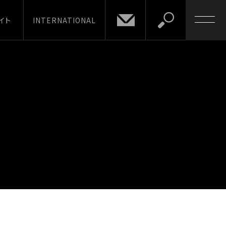
イト
INTERNATIONAL