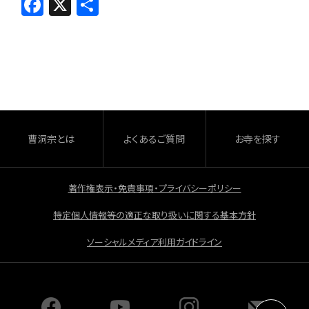
F
X
共
a
有
c
e
b
o
o
曹洞宗とは
よくあるご質問
お寺を探す
k
著作権表示・免責事項・プライバシーポリシー
特定個人情報等の適正な取り扱いに関する基本方針
ソーシャルメディア利用ガイドライン