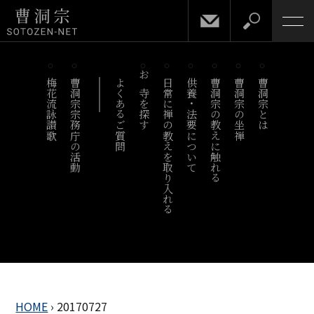
梅花流詠讃歌
曹洞宗宗務庁の活動
よくあるご質問
お寺を探す
日常に禅の教えを取り入れる
供養・法要について
曹洞宗の教えに触れる
曹洞宗の坐禅
曹洞宗とは
HOME
›
20170727