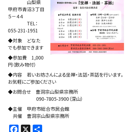
山梨県
甲府市青沼３丁目
５－４４
TEL：
055-231-1951
◆対象 どなた
でも参加できます
◆参加費 1,000
円（飲み物付）
◆内容 若いお坊さんによる坐禅・法話・茶話を行います。
お気軽にご参加ください
◆お問合せ 曹洞宗山梨県宗務所
090-7805-3900（深山）
◆主催 甲府市総合市民会館
共催 曹洞宗山梨県宗務所
F
X
共