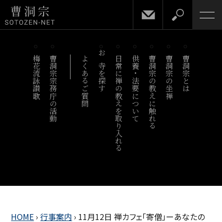
梅花流詠讃歌
曹洞宗宗務庁の活動
よくあるご質問
お寺を探す
日常に禅の教えを取り入れる
供養・法要について
曹洞宗の教えに触れる
曹洞宗の坐禅
曹洞宗とは
HOME
›
行事案内
›
11月12日 禅カフェ「寄僧」ーあなたの