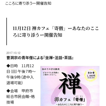
こころに寄り添うー開催告知
11月12日 禅カフェ「寄僧」ーあなたのここ
ろに寄り添うー開催告知
2017.10.12
曹洞宗の青年僧による『坐禅・法話・茶話』
◆日時 11月12
日（日）午後７時～
午後９時（途中入
退場可能）
◆会場 甲府市
総合市民会館・格
技場