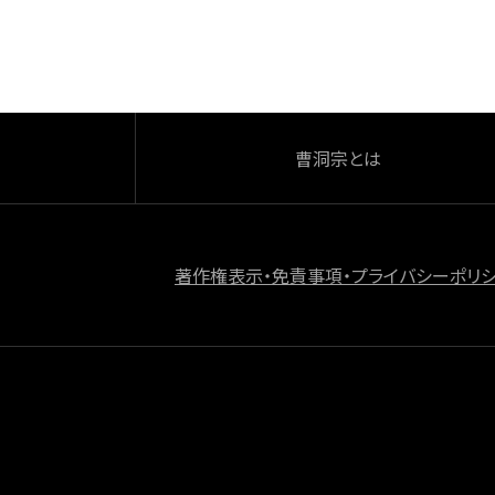
o
k
曹洞宗とは
著作権表示・免責事項・プライバシーポリ