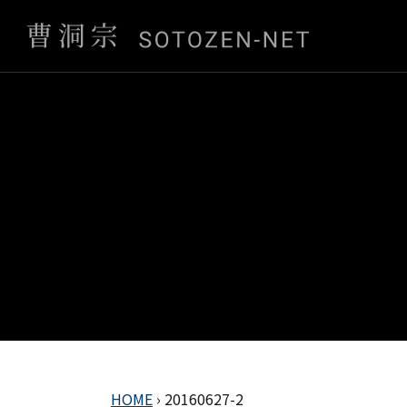
HOME
›
20160627-2