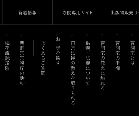
新着情報
寺院専用サイト
出版物販売サ
梅花流詠讃歌
曹洞宗宗務庁の活動
よくあるご質問
お寺を探す
日常に禅の教えを取り入れる
供養・法要について
曹洞宗の教えに触れる
曹洞宗の坐禅
曹洞宗とは