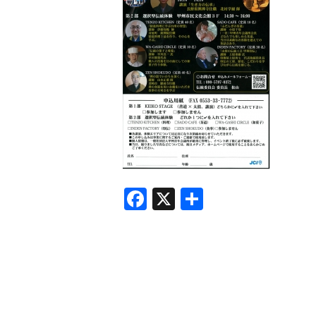
F
X
共
a
有
c
e
b
o