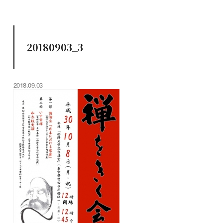
20180903_3
2018.09.03