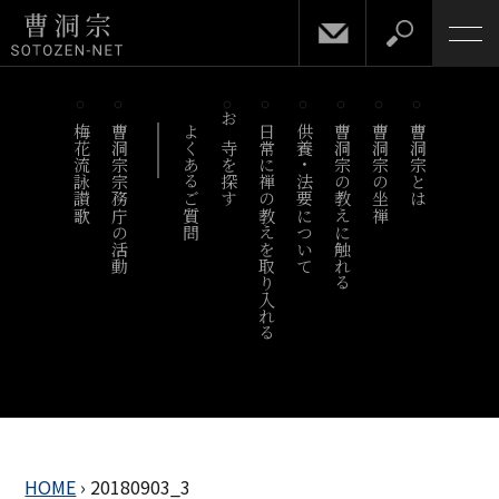
梅花流詠讃歌
曹洞宗宗務庁の活動
よくあるご質問
お寺を探す
日常に禅の教えを取り入れる
供養・法要について
曹洞宗の教えに触れる
曹洞宗の坐禅
曹洞宗とは
HOME
›
20180903_3