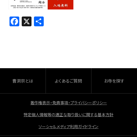
F
X
共
a
有
c
e
b
o
o
曹洞宗とは
よくあるご質問
お寺を探す
k
著作権表示・免責事項・プライバシーポリシー
特定個人情報等の適正な取り扱いに関する基本方針
ソーシャルメディア利用ガイドライン