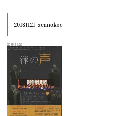
20181121_zennokoe
2018.11.20