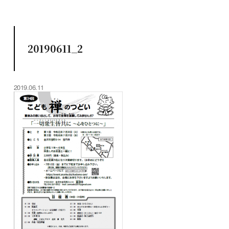
20190611_2
2019.06.11