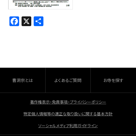
F
X
共
a
有
c
e
b
o
o
曹洞宗とは
よくあるご質問
お寺を探す
k
著作権表示・免責事項・プライバシーポリシー
特定個人情報等の適正な取り扱いに関する基本方針
ソーシャルメディア利用ガイドライン