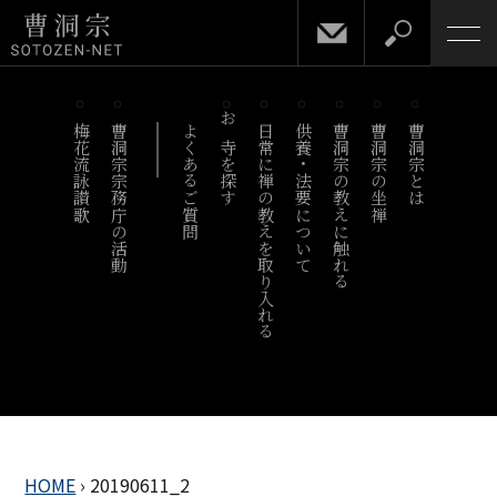
梅花流詠讃歌
曹洞宗宗務庁の活動
よくあるご質問
お寺を探す
日常に禅の教えを取り入れる
供養・法要について
曹洞宗の教えに触れる
曹洞宗の坐禅
曹洞宗とは
HOME
›
20190611_2