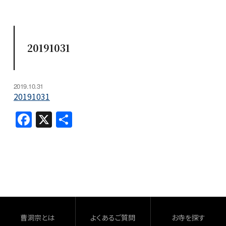
20191031
2019.10.31
20191031
F
X
共
a
有
c
e
b
o
o
曹洞宗とは
よくあるご質問
お寺を探す