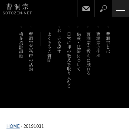
梅花流詠讃歌
曹洞宗宗務庁の活動
よくあるご質問
お寺を探す
日常に禅の教えを取り入れる
供養・法要について
曹洞宗の教えに触れる
曹洞宗の坐禅
曹洞宗とは
HOME
›
20191031