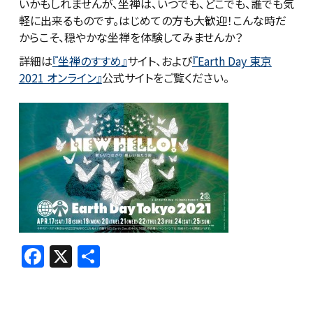
いかもしれませんが、坐禅は、いつでも、どこでも、誰でも気
軽に出来るものです。はじめての方も大歓迎！こんな時だ
からこそ、穏やかな坐禅を体験してみませんか？
詳細は
『坐禅のすすめ』
サイト、および
『Earth Day 東京
2021 オンライン』
公式サイトをご覧ください。
F
X
共
a
有
c