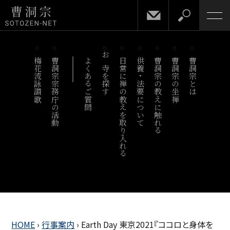
梅花流詠讃歌
曹洞宗宗務庁の活動
よくあるご質問
お寺を探す
日常に禅の教えを取り入れる
供養・法要について
曹洞宗の教えに触れる
曹洞宗の坐禅
曹洞宗とは
HOME
›
行事案内
›
Earth Day 東京2021『ココロと身体を