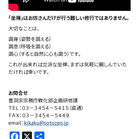
「坐禅」はお坊さんだけが行う難しい修行ではありません。
大切なことは、
調身（姿勢を調える）
調息（呼吸を調える）
調心（すると自然に心も調う）です。
これが出来れば立派な坐禅。まずは気軽に親しんでいた
だければ幸いです。
お問合せ
曹洞宗宗務庁教化部企画研修課
ＴＥＬ：０３－３４５４－５４１５（直通）
ＦＡＸ：０３－３４５４－５４４９
email：
kikaku@sotozen.jp
F
X
共