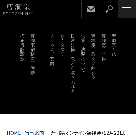
梅花流詠讃歌
曹洞宗宗務庁の活動
よくあるご質問
お寺を探す
日常に禅の教えを取り入れる
供養・法要について
曹洞宗の教えに触れる
曹洞宗の坐禅
曹洞宗とは
HOME
›
行事案内
›
「曹洞宗オンライン坐禅会（12月22日）」