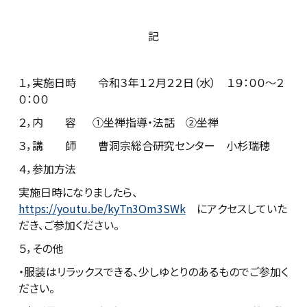
記
１，実施日時 令和３年１２月２２日（水） １９：００～２
０：００
２，内 容 ①坐禅指導・法話 ②坐禅
３，講 師 曹洞宗総合研究センター 小杉瑞穂
４，参加方法
実施日時になりましたら、
https://youtu.be/kyTn3Om3SWk
にアクセスしていた
だき、ご参加ください。
５，その他
・服装はリラックスできる、少しゆとりのあるものでご参加く
ださい。