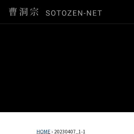
HOME
›
20230407_1-1