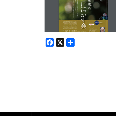
F
X
共
a
有
c
e
b
o
o
k