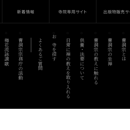
新着情報
寺院専用サイト
出版物販売サ
梅花流詠讃歌
曹洞宗宗務庁の活動
よくあるご質問
お寺を探す
日常に禅の教えを取り入れる
供養・法要について
曹洞宗の教えに触れる
曹洞宗の坐禅
曹洞宗とは