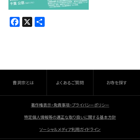
F
X
共
a
有
c
e
b
o
o
曹洞宗とは
よくあるご質問
お寺を探す
k
著作権表示・免責事項・プライバシーポリシー
特定個人情報等の適正な取り扱いに関する基本方針
ソーシャルメディア利用ガイドライン