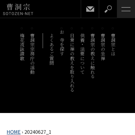
梅花流詠讃歌
曹洞宗宗務庁の活動
よくあるご質問
お寺を探す
日常に禅の教えを取り入れる
供養・法要について
曹洞宗の教えに触れる
曹洞宗の坐禅
曹洞宗とは
HOME
›
20240627_1