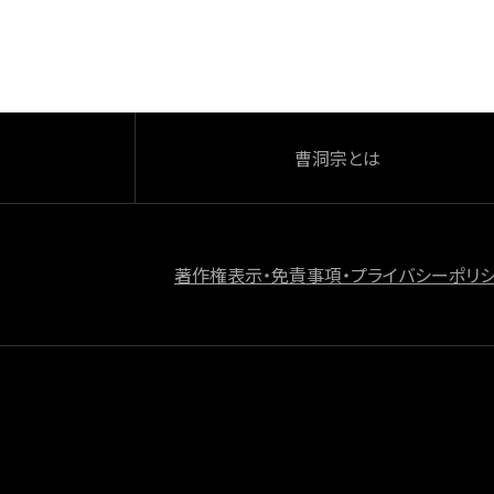
o
k
曹洞宗とは
著作権表示・免責事項・プライバシーポリ