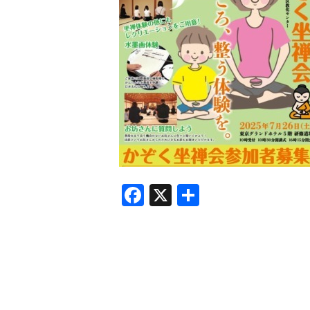
F
X
共
a
有
c
e
b
o