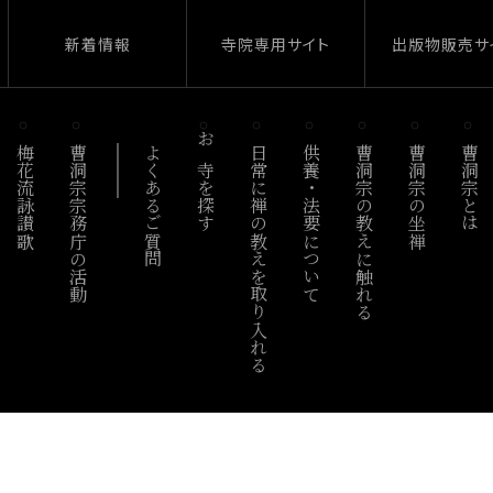
新着情報
寺院専用サイト
出版物販売サ
梅花流詠讃歌
曹洞宗宗務庁の活動
よくあるご質問
お寺を探す
日常に禅の教えを取り入れる
供養・法要について
曹洞宗の教えに触れる
曹洞宗の坐禅
曹洞宗とは