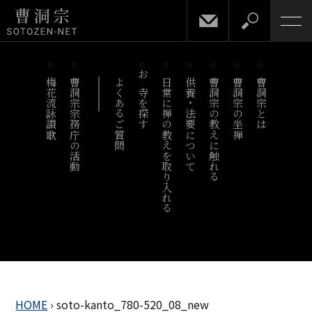
梅花流詠讃歌
曹洞宗宗務庁の活動
よくあるご質問
お寺を探す
日常に禅の教えを取り入れる
供養・法要について
曹洞宗の教えに触れる
曹洞宗の坐禅
曹洞宗とは
HOME
›
soto-kanto_780-520_08_new