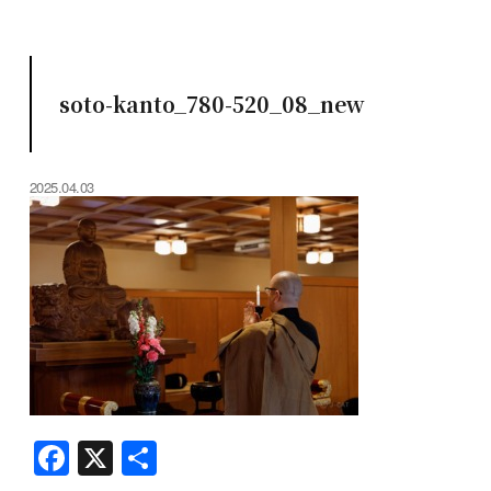
soto-kanto_780-520_08_new
2025.04.03
F
X
共