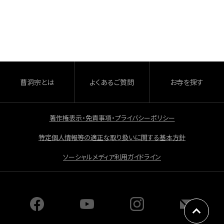
a
有
c
e
b
o
o
曹洞宗とは
よくあるご質問
お寺を探す
k
著作権表示・免責事項・プライバシーポリシー
特定個人情報等の適正な取り扱いに関する基本方針
ソーシャルメディア利用ガイドライン