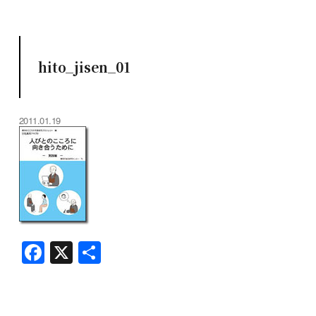
hito_jisen_01
2011.01.19
F
X
共
a
有
c