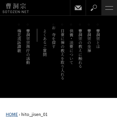
梅花流詠讃歌
曹洞宗宗務庁の活動
よくあるご質問
お寺を探す
日常に禅の教えを取り入れる
供養・法要について
曹洞宗の教えに触れる
曹洞宗の坐禅
曹洞宗とは
HOME
›
hito_jisen_01