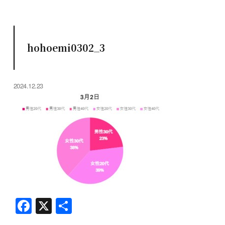
hohoemi0302_3
2024.12.23
F
X
共
a
有