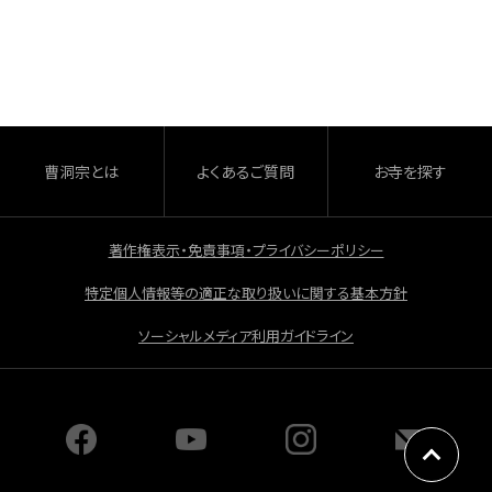
c
e
b
o
o
曹洞宗とは
よくあるご質問
お寺を探す
k
著作権表示・免責事項・プライバシーポリシー
特定個人情報等の適正な取り扱いに関する基本方針
ソーシャルメディア利用ガイドライン