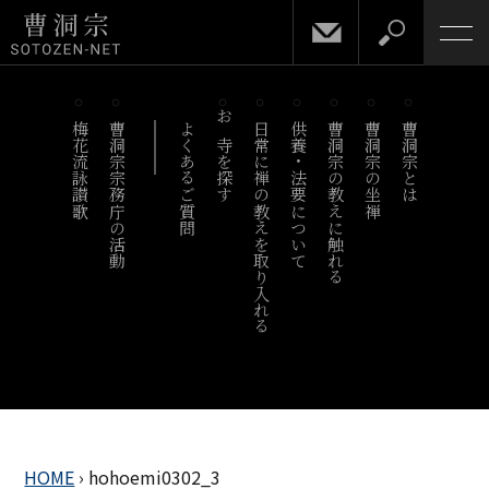
梅花流詠讃歌
曹洞宗宗務庁の活動
よくあるご質問
お寺を探す
日常に禅の教えを取り入れる
供養・法要について
曹洞宗の教えに触れる
曹洞宗の坐禅
曹洞宗とは
HOME
›
hohoemi0302_3