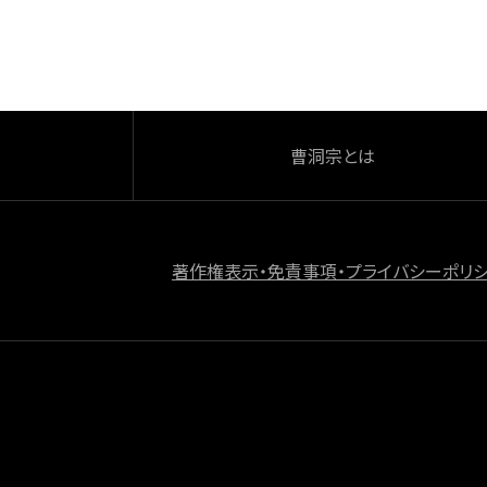
o
k
曹洞宗とは
著作権表示・免責事項・プライバシーポリ