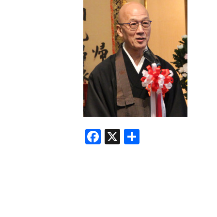
F
X
共
a
有
c
e
b
o