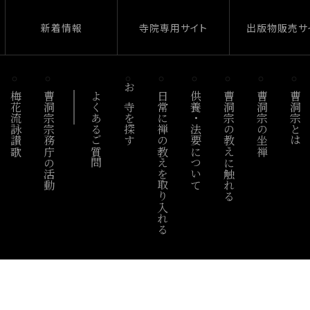
新着情報
寺院専用サイト
出版物販売サ
梅花流詠讃歌
曹洞宗宗務庁の活動
よくあるご質問
お寺を探す
日常に禅の教えを取り入れる
供養・法要について
曹洞宗の教えに触れる
曹洞宗の坐禅
曹洞宗とは