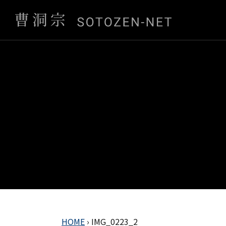
HOME
›
IMG_0223_2