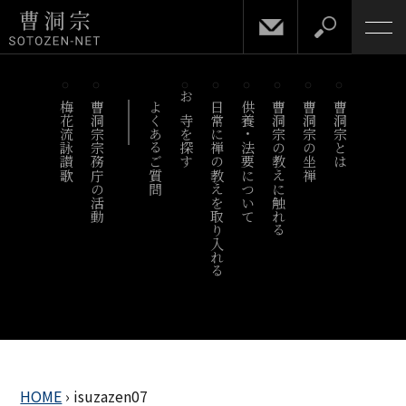
梅花流詠讃歌
曹洞宗宗務庁の活動
よくあるご質問
お寺を探す
日常に禅の教えを取り入れる
供養・法要について
曹洞宗の教えに触れる
曹洞宗の坐禅
曹洞宗とは
HOME
›
isuzazen07