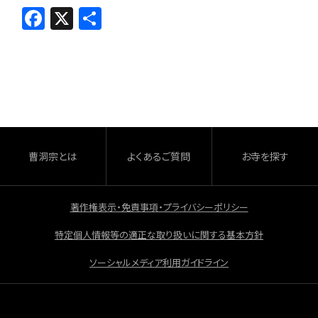
F
X
共
a
有
c
e
b
o
o
曹洞宗とは
よくあるご質問
お寺を探す
k
著作権表示・免責事項・プライバシーポリシー
特定個人情報等の適正な取り扱いに関する基本方針
ソーシャルメディア利用ガイドライン