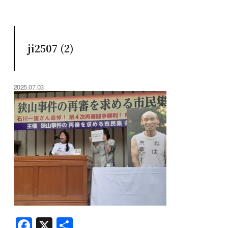
ji2507 (2)
2025.07.03
F
X
共