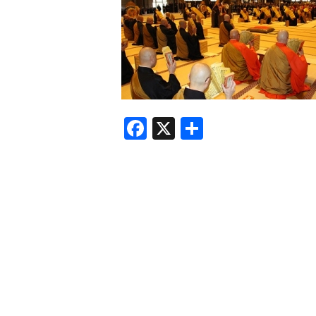
F
X
共
a
有
c
e
b
o
o
k