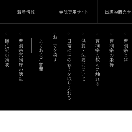
新着情報
寺院専用サイト
出版物販売サ
梅花流詠讃歌
曹洞宗宗務庁の活動
よくあるご質問
お寺を探す
日常に禅の教えを取り入れる
供養・法要について
曹洞宗の教えに触れる
曹洞宗の坐禅
曹洞宗とは